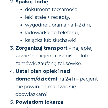
Spakuj torbę
:
dokument tożsamości,
leki stałe + recepty,
wygodne ubrania na 1–2 dni,
ładowarka do telefonu,
książka lub słuchawki.
Zorganizuj transport
– najlepiej
zawieźć pacjenta osobiście lub
zamówić zaufaną taksówkę.
Ustal plan opieki nad
domem/dziećmi
na 24 h – pacjent
nie powinien martwić się
obowiązkami.
Powiadom lekarza