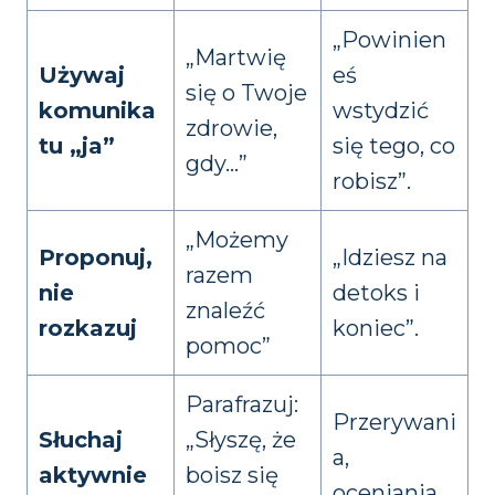
„Powinien
„Martwię
Używaj
eś
się o Twoje
komunika
wstydzić
zdrowie,
tu „ja”
się tego, co
gdy…”
robisz”.
„Możemy
Proponuj,
„Idziesz na
razem
nie
detoks i
znaleźć
rozkazuj
koniec”.
pomoc”
Parafrazuj:
Przerywani
Słuchaj
„Słyszę, że
a,
aktywnie
boisz się
oceniania.