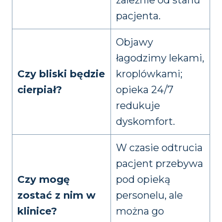
zależnie od stanu
pacjenta.
Objawy
łagodzimy lekami,
Czy bliski będzie
kroplówkami;
cierpiał?
opieka 24/7
redukuje
dyskomfort.
W czasie odtrucia
pacjent przebywa
Czy mogę
pod opieką
zostać z nim w
personelu, ale
klinice?
można go