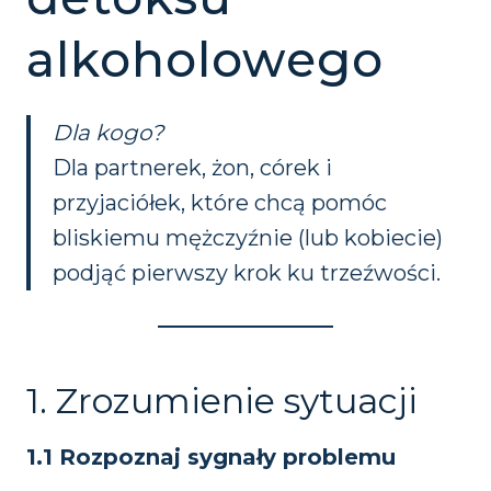
alkoholowego
Dla kogo?
Dla partnerek, żon, córek i
przyjaciółek, które chcą pomóc
bliskiemu mężczyźnie (lub kobiecie)
podjąć pierwszy krok ku trzeźwości.
Konieczne
Te pliki cookie
1. Zrozumienie sytuacji
nie są
opcjonalne. Są
one potrzebne
1.1 Rozpoznaj sygnały problemu
do