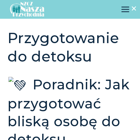
×
Przejdź
do
treści
Przygotowanie
do detoksu
Poradnik: Jak
przygotować
bliską osobę do
detoksu