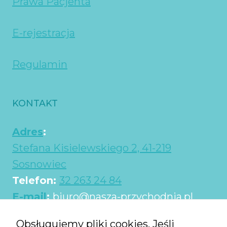
Prawa Pacjenta
E-rejestracja
Regulamin
KONTAKT
Adres
:
Stefana Kisielewskiego 2, 41-219
Sosnowiec
Telefon:
32 263 24 84
E-mail
:
biuro@nasza-przychodnia.pl
Obsługujemy pliki cookies. Jeśli