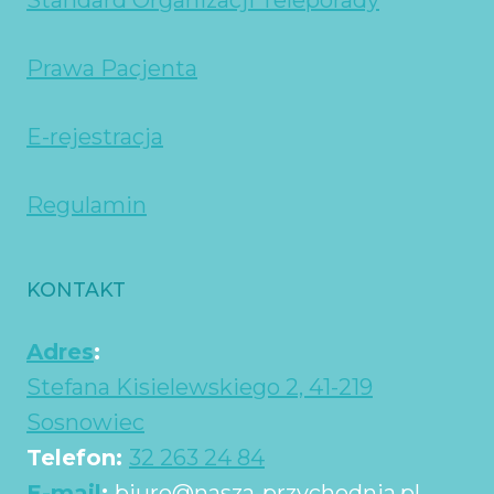
Standard Organizacji Teleporady
Prawa Pacjenta
E-rejestracja
Regulamin
KONTAKT
Adres
:
Stefana Kisielewskiego 2, 41-219
Sosnowiec
Telefon:
32 263 24 84
E-mail
:
biuro@nasza-przychodnia.pl