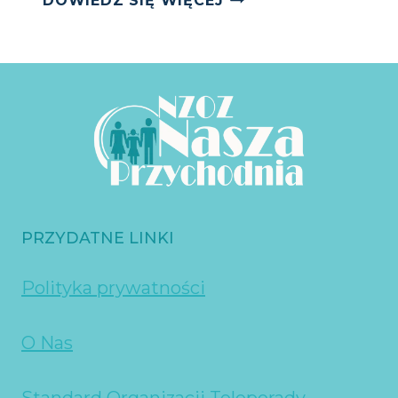
DOWIEDZ SIĘ WIĘCEJ
DOE
PRZYDATNE LINKI
Polityka prywatności
O Nas