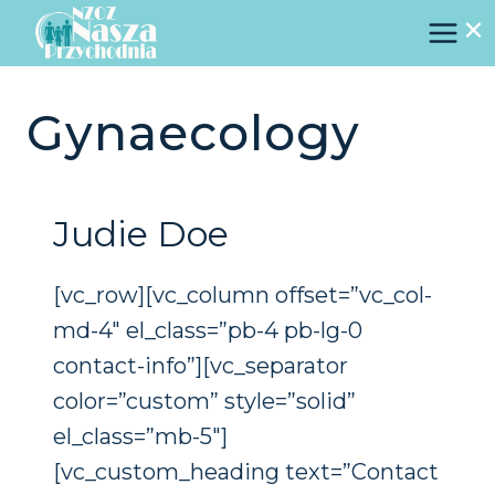
×
Przejdź
do
treści
Gynaecology
Judie Doe
[vc_row][vc_column offset=”vc_col-
md-4″ el_class=”pb-4 pb-lg-0
contact-info”][vc_separator
color=”custom” style=”solid”
el_class=”mb-5″]
[vc_custom_heading text=”Contact