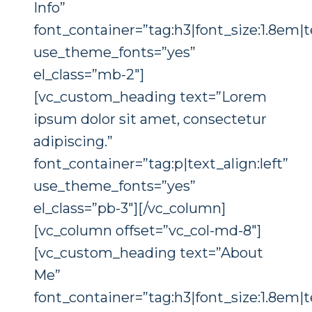
Info”
font_container=”tag:h3|font_size:1.8em|te
use_theme_fonts=”yes”
el_class=”mb-2″]
[vc_custom_heading text=”Lorem
ipsum dolor sit amet, consectetur
adipiscing.”
font_container=”tag:p|text_align:left”
use_theme_fonts=”yes”
el_class=”pb-3″][/vc_column]
Konieczne
[vc_column offset=”vc_col-md-8″]
Te pliki cookie
nie są
[vc_custom_heading text=”About
opcjonalne. Są
Me”
one potrzebne
font_container=”tag:h3|font_size:1.8em|te
do