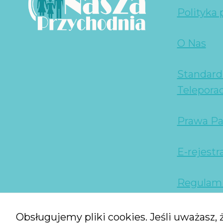
Polityka
O Nas
Standard
Telepora
Prawa Pa
E-rejestr
Regulam
Obsługujemy pliki cookies. Jeśli uważasz, ż