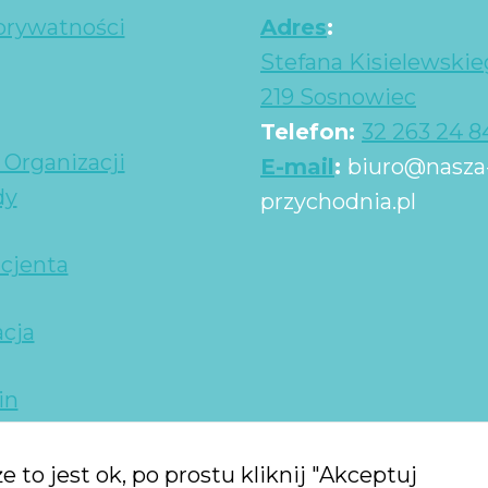
 prywatności
Adres
:
Stefana Kisielewskieg
219 Sosnowiec
Telefon:
32 263 24 8
 Organizacji
E-mail
:
biuro@nasza
dy
przychodnia.pl
cjenta
acja
in
e to jest ok, po prostu kliknij "Akceptuj