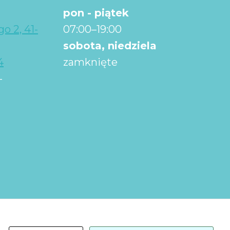
pon - piątek
o 2, 41-
07:00–19:00
sobota, niedziela
4
zamknięte
-