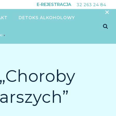
E-REJESTRACJA
32 263 24 84
×
AKT
DETOKS ALKOHOLOWY
KI
▼
 „Choroby
tarszych”