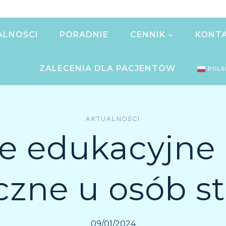
ALNOŚCI
PORADNIE
CENNIK
KONT
ZALECENIA DLA PACJENTÓW
POLS
AKTUALNOŚCI
e edukacyjne
czne u osób s
09/01/2024