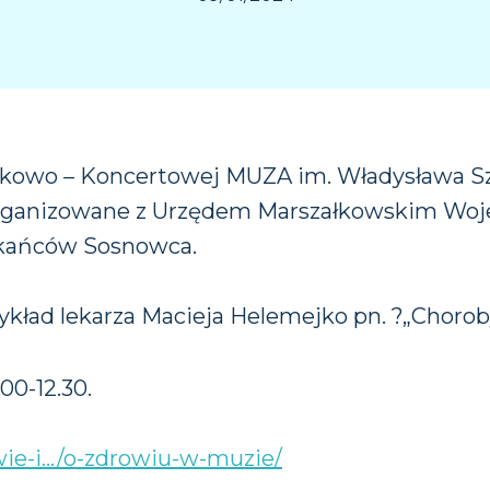
wiskowo – Koncertowej MUZA im. Władysława
organizowane z Urzędem Marszałkowskim Woj
szkańców Sosnowca.
ład lekarza Macieja Helemejko pn. ?„Choroby 
Konieczne
Te pliki cookie
00-12.30.
nie są
opcjonalne. Są
one potrzebne
wie-i…/o-zdrowiu-w-muzie/
do