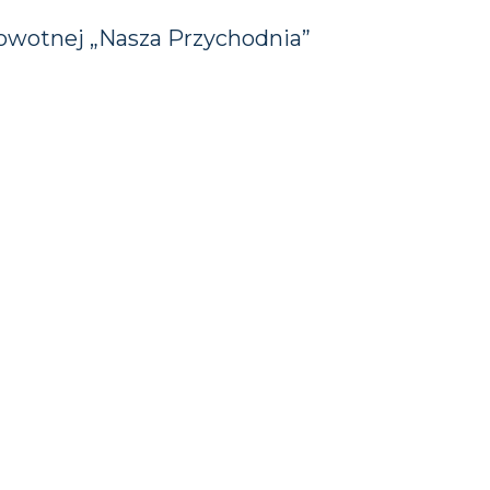
funkcjonowania
strony
owotnej „Nasza Przychodnia”
internetowej.